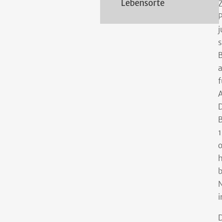
Lebensorte
Z
P
j
s
B
a
f
A
D
B
1
o
h
b
N
i
D