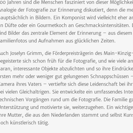
00 Jahren sind die Menschen fasziniert von dieser Möglichke
nalogie der Fotografie zur Erinnerung diskutiert, denn die 
auptsächlich in Bildern. Ein Komponist wird vielleicht eher
n Düfte oder ein Gourmetkoch an Geschmacksintensitäten. 
ind Bilder das zentrale Element der Erinnerung – aus diesem 
amilienfotos und Aufnahmen aus glücklichen Zeiten.
uch Joselyn Grimm, die Förderpreisträgerin des Main-Kinzig-
egeisterte sich schon früh für die Fotografie, und wie viele a
aran, interessante Objekte abzulichten und so ihre Eindrück
rsten mehr oder weniger gut gelungenen Schnappschüssen 
amera ihres Vaters – vertiefte sich diese Leidenschaft bei ih
ei vielen Gleichaltrigen. Sie entwickelte ein umfassendes Inte
echnischen Vorgängen rund um die Fotografie. Die Familie ga
nterstützung und motivierte sie, weiterzugehen. Ein wichtiges
hre Mutter, die aus den Niederlanden stammt und selbst Kunst
och künstlerisch tätig.