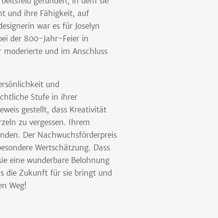
rbeitsfeld gefunden, in dem sie
nt und ihre Fähigkeit, auf
signerin war es für Joselyn
bei der 800-Jahr-Feier in
er moderierte und im Anschluss
ersönlichkeit und
chtliche Stufe in ihrer
weis gestellt, dass Kreativität
zeln zu vergessen. Ihrem
bunden. Der Nachwuchsförderpreis
 besondere Wertschätzung. Dass
 sie eine wunderbare Belohnung
 die Zukunft für sie bringt und
ven Weg!