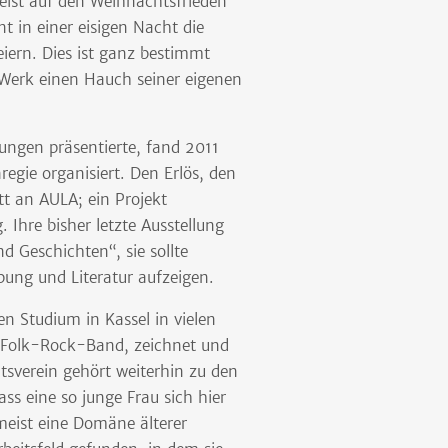
eist auf den Weihnachtsfrieden
t in einer eisigen Nacht die
iern. Dies ist ganz bestimmt
m Werk einen Hauch seiner eigenen
nungen präsentierte, fand 2011
regie organisiert. Den Erlös, den
tt an AULA; ein Projekt
Ihre bisher letzte Ausstellung
d Geschichten“, sie sollte
ng und Literatur aufzeigen.
n Studium in Kassel in vielen
er Folk-Rock-Band, zeichnet und
tsverein gehört weiterhin zu den
ss eine so junge Frau sich hier
meist eine Domäne älterer