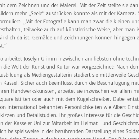
it dem Zeichnen und der Malerei. Mit der Zeit stellte sie dann
ildern mehr „Seele“ ausdrücken konnte als mit der Kamera. S
ormuliert: „Mit der Fotografie kann man zwar die kleinen u
esthalten, teilweise auch auf künstlerische Weise, aber man 
irklich da ist. Gemälde und Zeichnungen können hingegen a
st.“
o arbeitet Joselyn Grimm inzwischen am liebsten ohne tech
n die Welt der Kunst und Kultur war vorgezeichnet: Nach dem
usbildung als Mediengestalterin studiert sie mittlerweile Ge
n Kassel. Sicher auch beeinflusst durch die Beschäftigung mit
hren Handwerkskünsten, arbeitet sie inzwischen vor allem mit 
quarellstiften oder auch mit dem Kugelschreiber. Dabei ents
on international bekannten Persönlichkeiten wie Albert Eins
kizzen und Detailstudien. Ihr großes Interesse für die Geschic
n der Kasseler Uni zur Mitarbeit im Heimat- und Geschichtsv
ich beispielsweise in der berührenden Darstellung eines Solda