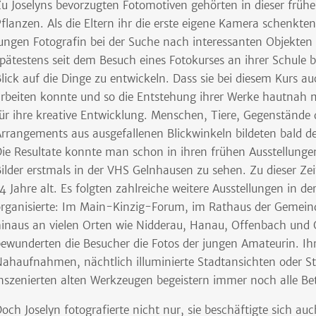
u Joselyns bevorzugten Fotomotiven gehörten in dieser frühe
flanzen. Als die Eltern ihr die erste eigene Kamera schenkte
ungen Fotografin bei der Suche nach interessanten Objekte
pätestens seit dem Besuch eines Fotokurses an ihrer Schule 
lick auf die Dinge zu entwickeln. Dass sie bei diesem Kurs 
rbeiten konnte und so die Entstehung ihrer Werke hautnah m
ür ihre kreative Entwicklung. Menschen, Tiere, Gegenstände de
rrangements aus ausgefallenen Blickwinkeln bildeten bald d
ie Resultate konnte man schon in ihren frühen Ausstellun
ilder erstmals in der VHS Gelnhausen zu sehen. Zu dieser Ze
4 Jahre alt. Es folgten zahlreiche weitere Ausstellungen in der
rganisierte: Im Main-Kinzig-Forum, im Rathaus der Gemein
inaus an vielen Orten wie Nidderau, Hanau, Offenbach und 
ewunderten die Besucher die Fotos der jungen Amateurin. Ih
ahaufnahmen, nächtlich illuminierte Stadtansichten oder St
nszenierten alten Werkzeugen begeistern immer noch alle Bet
och Joselyn fotografierte nicht nur, sie beschäftigte sich auc