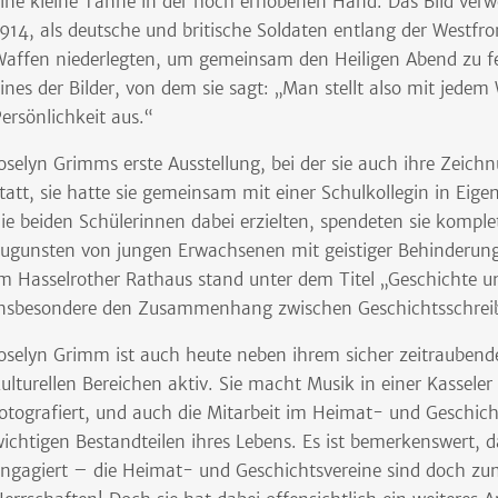
ine kleine Tanne in der hoch erhobenen Hand. Das Bild verw
914, als deutsche und britische Soldaten entlang der Westfron
affen niederlegten, um gemeinsam den Heiligen Abend zu fe
ines der Bilder, von dem sie sagt: „Man stellt also mit jede
ersönlichkeit aus.“
oselyn Grimms erste Ausstellung, bei der sie auch ihre Zeich
tatt, sie hatte sie gemeinsam mit einer Schulkollegin in Eigen
ie beiden Schülerinnen dabei erzielten, spendeten sie komple
ugunsten von jungen Erwachsenen mit geistiger Behinderung. 
m Hasselrother Rathaus stand unter dem Titel „Geschichte un
nsbesondere den Zusammenhang zwischen Geschichtsschreibu
oselyn Grimm ist auch heute neben ihrem sicher zeitraubende
ulturellen Bereichen aktiv. Sie macht Musik in einer Kassel
otografiert, und auch die Mitarbeit im Heimat- und Geschich
ichtigen Bestandteilen ihres Lebens. Es ist bemerkenswert, da
ngagiert – die Heimat- und Geschichtsvereine sind doch zu