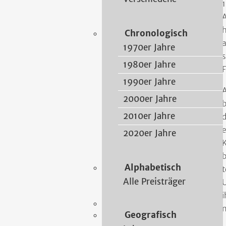
1
2019 • Grafik • Fotografie
A
Joselyn Grimm
h
Chronologisch
a
Gelnhausen 1994
1970er Jahre
s
www.grimm-art.de
1980er Jahre
F
1990er Jahre
Bilder
A
2000er Jahre
b
Video-Trailer
2010er Jahre
d
e
2020er Jahre
Kunst
Verschiedene
K
b
2019
Hasselroth
Alphabetisch
t
Alle Preisträger
U
i
n
Geografisch