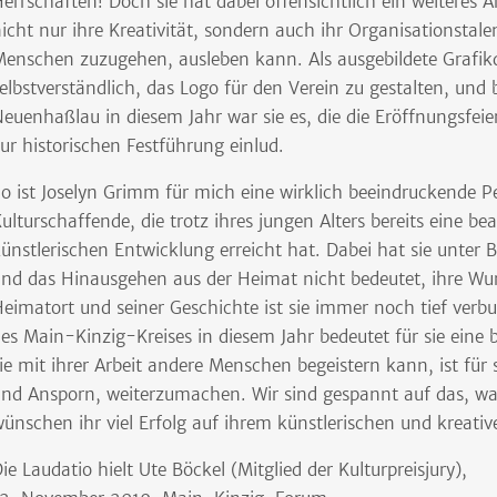
errschaften! Doch sie hat dabei offensichtlich ein weiteres A
icht nur ihre Kreativität, sondern auch ihr Organisationstale
enschen zuzugehen, ausleben kann. Als ausgebildete Grafikde
elbstverständlich, das Logo für den Verein zu gestalten, und 
euenhaßlau in diesem Jahr war sie es, die die Eröffnungsfei
ur historischen Festführung einlud.
o ist Joselyn Grimm für mich eine wirklich beeindruckende P
ulturschaffende, die trotz ihres jungen Alters bereits eine bea
ünstlerischen Entwicklung erreicht hat. Dabei hat sie unter Be
nd das Hinausgehen aus der Heimat nicht bedeutet, ihre Wur
eimatort und seiner Geschichte ist sie immer noch tief ver
es Main-Kinzig-Kreises in diesem Jahr bedeutet für sie eine
ie mit ihrer Arbeit andere Menschen begeistern kann, ist für
nd Ansporn, weiterzumachen. Wir sind gespannt auf das, was
ünschen ihr viel Erfolg auf ihrem künstlerischen und kreati
ie Laudatio hielt Ute Böckel (Mitglied der Kulturpreisjury),