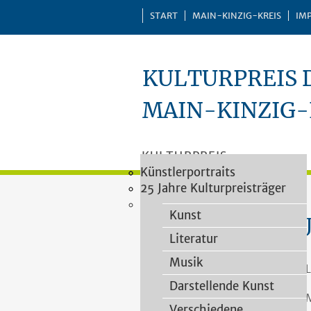
START
MAIN-KINZIG-KREIS
IM
KULTURPREIS 
MAIN-KINZIG-
KULTURPREIS
Vergaberichtlinien
Impressionen
Künstlerportraits
Kategorien
PREISTRÄGER
Vorschlagsformular
25 Jahre Kulturpreisträger
VERLEIHUNGEN
Heimatforschung
Kulturpreisjury
PUBLIKATIONEN
Kunst
Literatur
Musik
L
Darstellende Kunst
M
Verschiedene