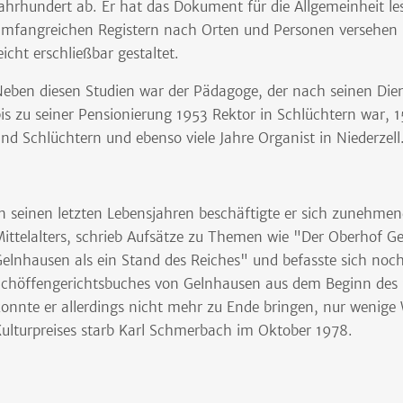
ahrhundert ab. Er hat das Dokument für die Allgemeinheit le
mfangreichen Registern nach Orten und Personen versehen 
eicht erschließbar gestaltet.
eben diesen Studien war der Pädagoge, der nach seinen Dien
is zu seiner Pensionierung 1953 Rektor in Schlüchtern war, 15
nd Schlüchtern und ebenso viele Jahre Organist in Niederzell
n seinen letzten Lebensjahren beschäftigte er sich zunehme
ittelalters, schrieb Aufsätze zu Themen wie "Der Oberhof G
elnhausen als ein Stand des Reiches" und befasste sich noch
chöffengerichtsbuches von Gelnhausen aus dem Beginn des 15
onnte er allerdings nicht mehr zu Ende bringen, nur wenige
ulturpreises starb Karl Schmerbach im Oktober 1978.