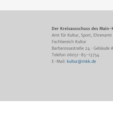
Der Kreisausschuss des Main-
Amt für Kultur, Sport, Ehrenamt
Fachbereich Kultur
Barbarossastraße 24 · Gebäude 
Telefon 06051-85-13754
E-Mail:
kultur@mkk.de