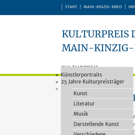
START
MAIN-KINZIG-KREIS
IM
KULTURPREIS 
MAIN-KINZIG-
KULTURPREIS
Vergaberichtlinien
Impressionen
Künstlerportraits
Kategorien
PREISTRÄGER
Vorschlagsformular
25 Jahre Kulturpreisträger
VERLEIHUNGEN
Heimatforschung
Kulturpreisjury
PUBLIKATIONEN
Kunst
Literatur
Musik
W
Darstellende Kunst
n
D
Verschiedene