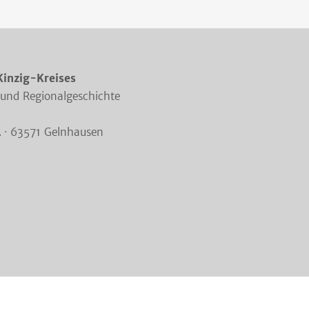
Kinzig-Kreises
 und Regionalgeschichte
A · 63571 Gelnhausen