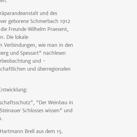
den."
Präparandeanstalt und des
nover geborene Schmerbach 1912
die Freunde Wilhelm Praesent,
n. Die lokale
en Verbindungen, wie man in den
erg und Spessart" nachlesen
urbeobachtung und -
schaftlichen und überregionalen
Entwicklung:
chaftsschutz", "Der Weinbau in
Steinauer Schlosses wissen" und
n.
 Hartmann Brell aus dem 15.