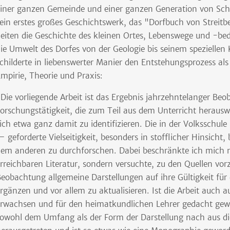
iner ganzen Gemeinde und einer ganzen Generation von Schul
ein erstes großes Geschichtswerk, das "Dorfbuch von Streitb
eiten die Geschichte des kleinen Ortes, Lebenswege und -b
ie Umwelt des Dorfes von der Geologie bis seinem speziellen
childerte in liebenswerter Manier den Entstehungsprozess als 
mpirie, Theorie und Praxis:
Die vorliegende Arbeit ist das Ergebnis jahrzehntelanger B
orschungstätigkeit, die zum Teil aus dem Unterricht heraus
ich etwa ganz damit zu identifizieren. Die in der Volksschul
 geforderte Vielseitigkeit, besonders in stofflicher Hinsicht
em anderen zu durchforschen. Dabei beschränkte ich mich n
rreichbaren Literatur, sondern versuchte, zu den Quellen vo
eobachtung allgemeine Darstellungen auf ihre Gültigkeit für 
rgänzen und vor allem zu aktualisieren. Ist die Arbeit auch a
rwachsen und für den heimatkundlichen Lehrer gedacht gewes
owohl dem Umfang als der Form der Darstellung nach aus 