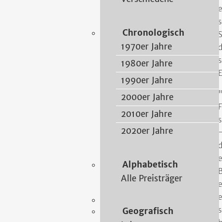
e
1978 · Heimat- und
Zeitgeschichtliche Forschung
s
Chronologisch
S
Karl Schmerbach
1970er Jahre
d
Hannover 1896
- Schlüchtern
s
1978
1980er Jahre
E
1990er Jahre
Künstlerportrait
"
2000er Jahre
F
2010er Jahre
1978
Heimatforschung
s
2020er Jahre
—
Schlüchtern
d
e
Alphabetisch
B
Alle Preisträger
e
e
s
Geografisch