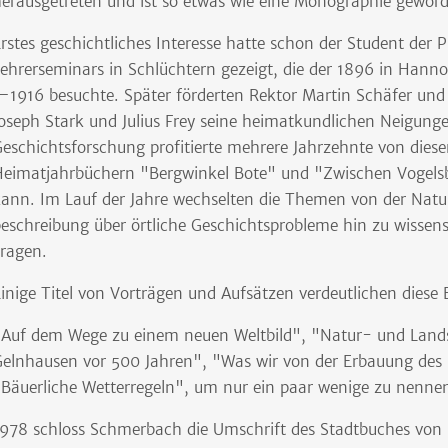
erausgetreten und ist so etwas wie eine Monographie gewor
rstes geschichtliches Interesse hatte schon der Student der 
ehrerseminars in Schlüchtern gezeigt, die der 1896 in Han
1916 besuchte. Später förderten Rektor Martin Schäfer und 
oseph Stark und Julius Frey seine heimatkundlichen Neigunge
eschichtsforschung profitierte mehrere Jahrzehnte von dies
eimatjahrbüchern "Bergwinkel Bote" und "Zwischen Vogelsb
ann. Im Lauf der Jahre wechselten die Themen von der Nat
eschreibung über örtliche Geschichtsprobleme hin zu wissen
ragen.
inige Titel von Vorträgen und Aufsätzen verdeutlichen diese 
Auf dem Wege zu einem neuen Weltbild", "Natur- und Lands
elnhausen vor 500 Jahren", "Was wir von der Erbauung des 
Bäuerliche Wetterregeln", um nur ein paar wenige zu nenne
978 schloss Schmerbach die Umschrift des Stadtbuches von