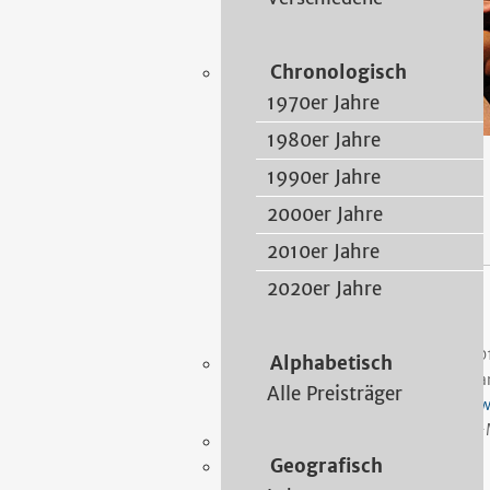
Chronologisch
1970er Jahre
1980er Jahre
1990er Jahre
2012
2000er Jahre
2010er Jahre
2020er Jahre
Mellies, Philipp
20
Alphabetisch
Ha
Alle Preisträger
ww
E-
Geografisch