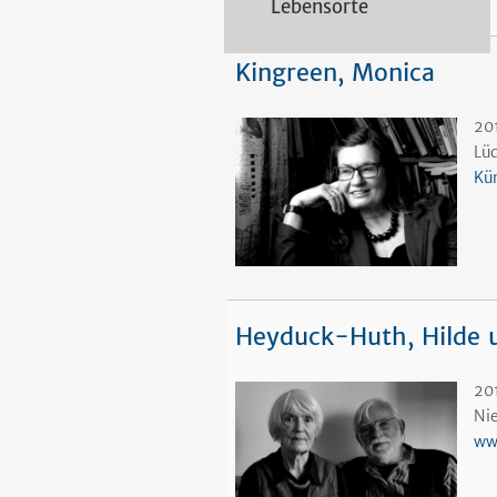
Lebensorte
Kingreen, Monica
20
Lü
Kün
Heyduck-Huth, Hilde u
201
Ni
ww