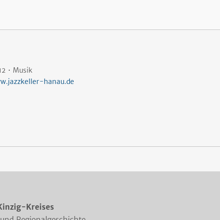
12 • Musik
w.jazzkeller-hanau.de
Kinzig-Kreises
 und Regionalgeschichte