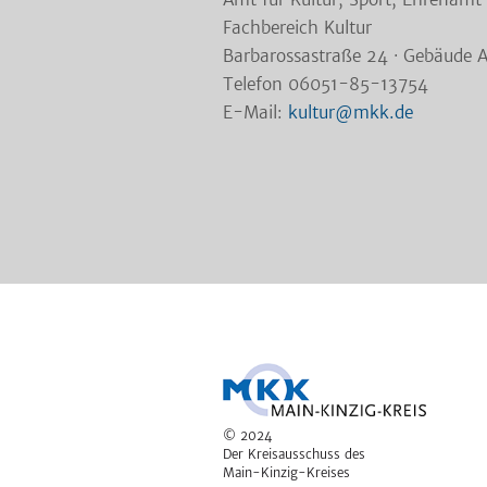
Fachbereich Kultur
Barbarossastraße 24 · Gebäude 
Telefon 06051-85-13754
E-Mail:
kultur@mkk.de
© 2024
Der Kreisausschuss des
Main-Kinzig-Kreises