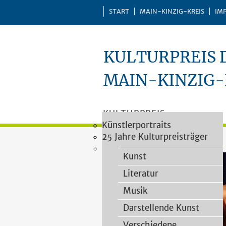
START
MAIN-KINZIG-KREIS
IM
KULTURPREIS 
MAIN-KINZIG-
KULTURPREIS
Vergaberichtlinien
Impressionen
Künstlerportraits
Kategorien
PREISTRÄGER
Vorschlagsformular
25 Jahre Kulturpreisträger
VERLEIHUNGEN
Heimatforschung
Kulturpreisjury
PUBLIKATIONEN
Kunst
Literatur
Musik
Darstellende Kunst
Verschiedene