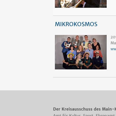
MIKROKOSMOS
20
Ma
ww
Der Kreisausschuss des Main-
Amt für Kultur, Sport, Ehrenamt