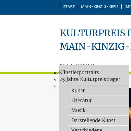
START
MAIN-KINZIG-KREIS
IM
KULTURPREIS 
MAIN-KINZIG-
KULTURPREIS
Vergaberichtlinien
Impressionen
Künstlerportraits
Kategorien
PREISTRÄGER
Vorschlagsformular
25 Jahre Kulturpreisträger
VERLEIHUNGEN
Heimatforschung
Kulturpreisjury
PUBLIKATIONEN
Kunst
Literatur
Musik
Darstellende Kunst
Verschiedene