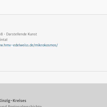
18 • Darstellende Kunst
intal
w.hmv-edelweiss.de/mikrokosmos/
Kinzig-Kreises
 und Regionalgeschichte