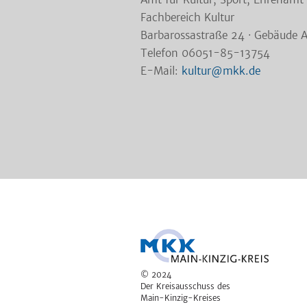
Fachbereich Kultur
Barbarossastraße 24 · Gebäude 
Telefon 06051-85-13754
E-Mail:
kultur@mkk.de
© 2024
Der Kreisausschuss des
Main-Kinzig-Kreises