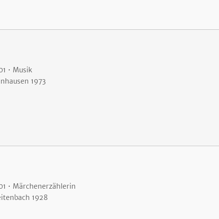
01 • Musik
lnhausen 1973
01 • Märchenerzählerin
eitenbach 1928