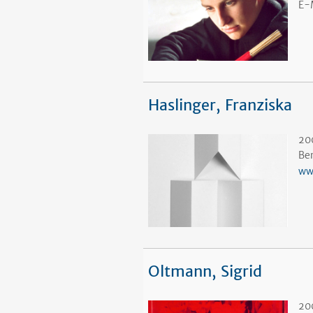
E-
Haslinger, Franziska
20
Ber
ww
Oltmann, Sigrid
20