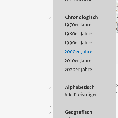
Chronologisch
1970er Jahre
1980er Jahre
1990er Jahre
2000er Jahre
2000er Jahre
2010er Jahre
2020er Jahre
Schraube, Sigrid
20
Alphabetisch
Nü
Alle Preisträger
Geografisch