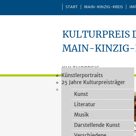
START
MAIN-KINZIG-KREIS
IM
KULTURPREIS 
MAIN-KINZIG-
KULTURPREIS
Vergaberichtlinien
Impressionen
Künstlerportraits
Kategorien
PREISTRÄGER
Vorschlagsformular
25 Jahre Kulturpreisträger
VERLEIHUNGEN
Heimatforschung
Kulturpreisjury
PUBLIKATIONEN
Kunst
Literatur
Musik
Darstellende Kunst
Verschiedene