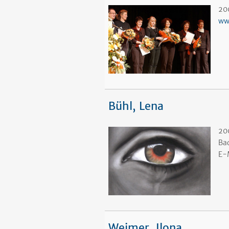
20
ww
Bühl, Lena
200
Ba
E-
Weimer, Ilona