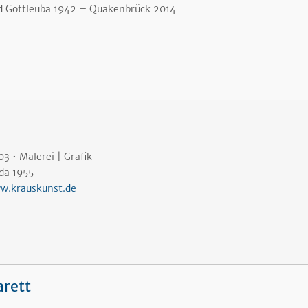
d Gottleuba 1942
– Quakenbrück 2014
3 • Malerei | Grafik
lda 1955
w.krauskunst.de
arett