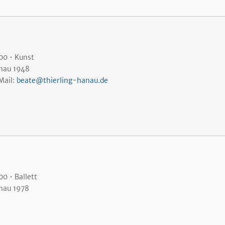
00 • Kunst
nau 1948
Mail:
beate@thierling-hanau.de
0 • Ballett
nau 1978