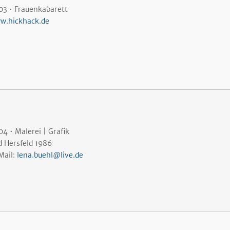
03 • Frauenkabarett
w.hickhack.de
4 • Malerei | Grafik
d Hersfeld 1986
Mail:
lena.buehl@live.de